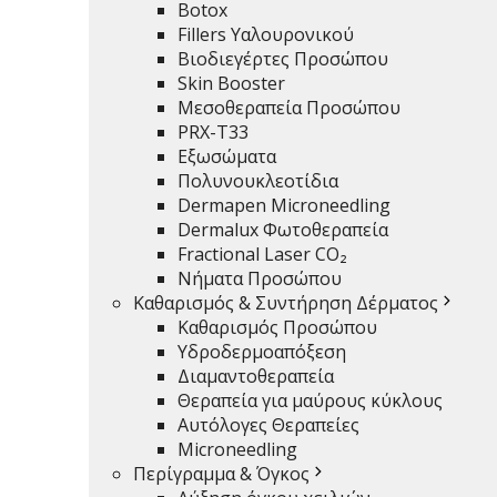
Botox
Fillers Υαλουρονικού
Facebook
Instagram
TikTok
Βιοδιεγέρτες Προσώπου
Skin Booster
Εξειδικεύσεις
Μεσοθεραπεία Προσώπου
PRX-T33
Εξωσώματα
Specializations
Πολυνουκλεοτίδια
Dermapen Microneedling
Vaser Λιποαναρρόφηση Με Υπερήχους
Dermalux Φωτοθεραπεία
V – Shape 3D Countouring
Fractional Laser CO₂
Αυξητική Γλουτών
Νήματα Προσώπου
Αυξητική Στήθους
Καθαρισμός & Συντήρηση Δέρματος
Καθαρισμός Προσώπου
Ιατρεία Μας
Υδροδερμοαπόξεση
Διαμαντοθεραπεία
Θεραπεία για μαύρους κύκλους
Βασ. Σοφίας 110, Αθήνα 115 27
Έλληνος Στρατιώτου 5
Αυτόλογες Θεραπείες
Microneedling
Copyright © 2026 | Πλαστικός Χειρουργός Αθήνα - Dr. 
Περίγραμμα & Όγκος