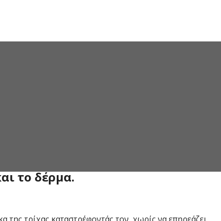
απαλλαγούν οριστικά από τις επίμονες τρίχες αλλά και
αι άμεσα ορατά αποτελέσματα!
 δούμε μαζί !
αι το δέρμα.
α της τρίχας καταστρέφοντάς τον, χωρίς να επηρεάζει