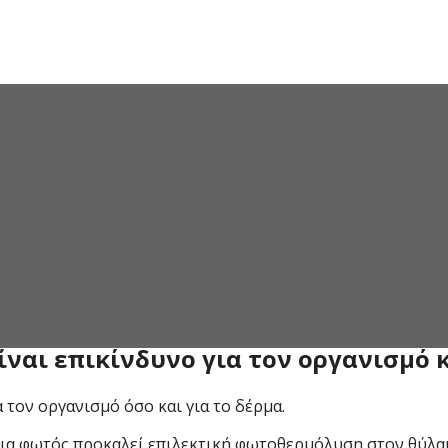
ser!
 και σώμα επιλέγουν τη
Laser αποτρίχωση
προκειμένου να 
ερμίδα χωρίς τρίχες και ερεθισμούς που χαρίζει μόνιμα κ
Laser αποτρίχωση και αναρωτιέστε τι ισχύει τελικά, ας το
ίναι επικίνδυνο για τον οργανισμό κ
τον οργανισμό όσο και για το δέρμα.
γεια φωτός προκαλεί επιλεκτική φωτοθερμόλυση στον θύλακ