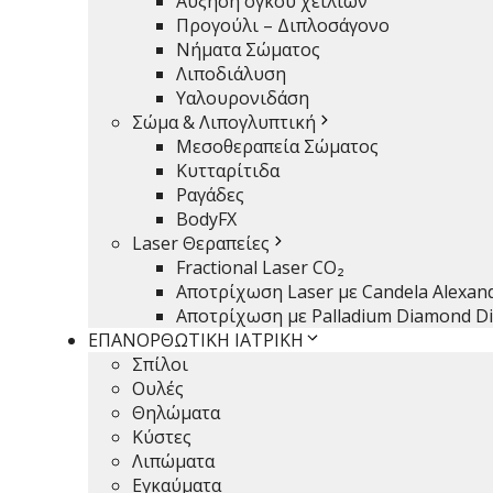
Αύξηση όγκου χειλιών
Προγούλι – Διπλοσάγονο
Νήματα Σώματος
Λιποδιάλυση
Υαλουρονιδάση
Σώμα & Λιπογλυπτική
Μεσοθεραπεία Σώματος
Κυτταρίτιδα
Ραγάδες
BodyFX
Laser Θεραπείες
Fractional Laser CO₂
Αποτρίχωση Laser με Candela Alexand
Αποτρίχωση με Palladium Diamond Di
ΕΠΑΝΟΡΘΩΤΙΚΗ ΙΑΤΡΙΚΗ
Σπίλοι
Ουλές
Θηλώματα
Κύστες
Λιπώματα
Εγκαύματα