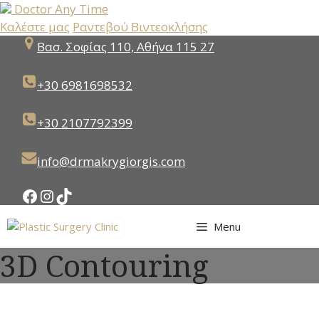
Doctor Any Time
Καλέστε μας
Ραντεβού Βιντεοκλήσης
Μετάβαση
Βασ. Σοφίας 110, Αθήνα 115 27
σε
περιεχόμενο
+30 6981698532
+30 2107792399
info@drmakrygiorgis.com
Facebook
Instagram
TikTok
Menu
3D Contouring