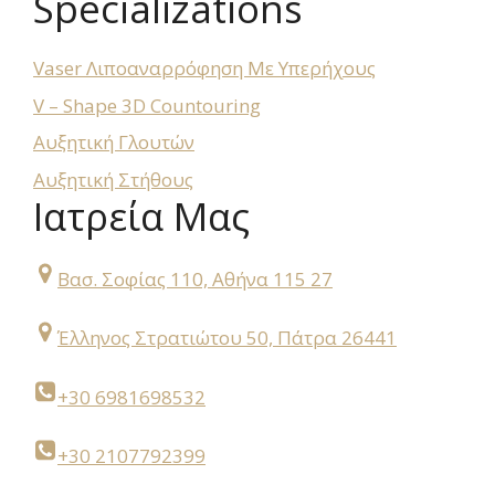
Specializations
Vaser Λιποαναρρόφηση Με Υπερήχους
V – Shape 3D Countouring
Αυξητική Γλουτών
Αυξητική Στήθους
Ιατρεία Μας
Βασ. Σοφίας 110, Αθήνα 115 27
Έλληνος Στρατιώτου 50, Πάτρα 26441
+30 6981698532
+30 2107792399