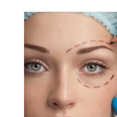
Μεσοθεραπεία Σώματος
Κυτταρίτιδα
Ραγάδες
BodyFX