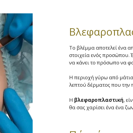
Fractional Laser CO₂
Βλεφαροπλαστ
Αποτρίχωση Laser με Candela Alexandrite
Αποτρίχωση με Palladium Diamond Diode Laser
Το βλέμμα αποτελεί ένα α
στοιχεία ενός προσώπου. 
να κάνει το πρόσωπο να φα
Η περιοχή γύρω από μάτια
λεπτού δέρματος που την π
Η
βλεφαροπλαστική
, ε
θα σας χαρίσει ένα ένα ζω