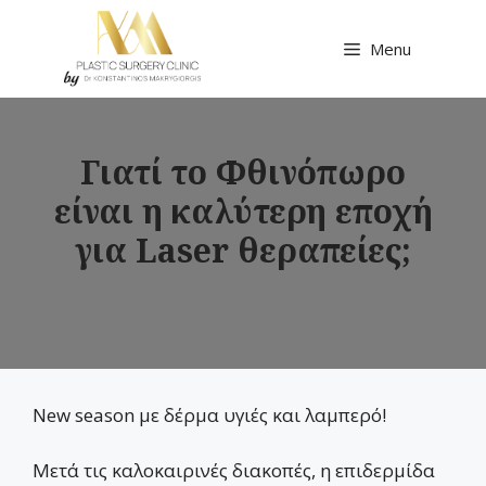
Μετάβαση
σε
Menu
περιεχόμενο
Γιατί το Φθινόπωρο
είναι η καλύτερη εποχή
για Laser θεραπείες;
New season με δέρμα υγιές και λαμπερό!
Μετά τις καλοκαιρινές διακοπές, η επιδερμίδα